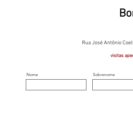
Bo
Rua José Antônio Coelh
visitas a
Nome
Sobrenome